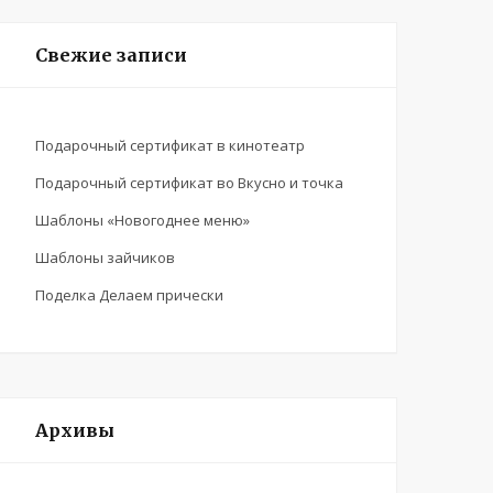
t
m
n
c
Свежие записи
h
f
o
r
Подарочный сертификат в кинотеатр
:
Подарочный сертификат во Вкусно и точка
Шаблоны «Новогоднее меню»
Шаблоны зайчиков
Поделка Делаем прически
Архивы